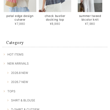
petal edge design
check bustier
summer tweed
cutsew
docking top
bicolor knit
¥7,980
¥8,980
¥7,980
Category
HOT ITEMS
NEW ARRIVALS
2026.8 NEW
2026.7 NEW
TOPS
SHIRT & BLOUSE
T-SHIRT & CUTSEW