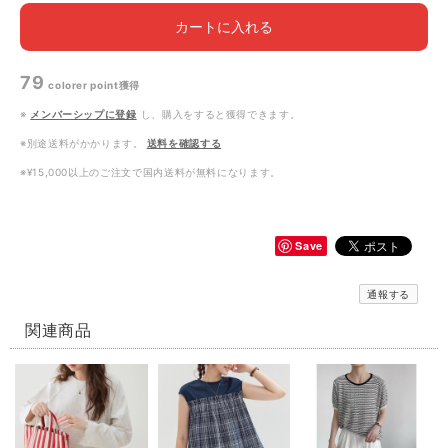
カートに入れる
79
colorer point
獲得
※
メンバーシップに登録
し、購入をすると獲得できます。
※別途送料がかかります。
送料を確認する
※¥15,000以上のご注文で国内送料が無料になります。
Save
通報する
関連商品