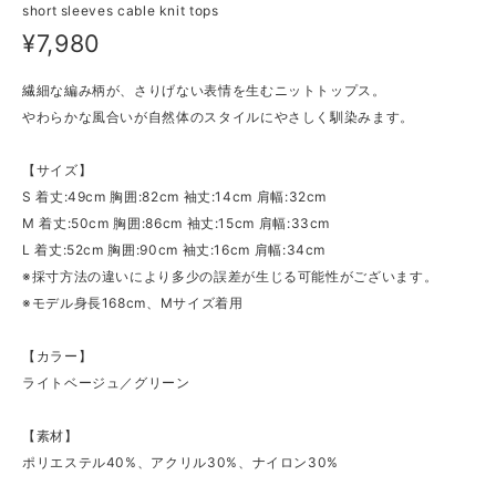
short sleeves cable knit tops
¥7,980
繊細な編み柄が、さりげない表情を生むニットトップス。
やわらかな風合いが自然体のスタイルにやさしく馴染みます。
【サイズ】
S 着丈:49cm 胸囲:82cm 袖丈:14cm 肩幅:32cm
M 着丈:50cm 胸囲:86cm 袖丈:15cm 肩幅:33cm
L 着丈:52cm 胸囲:90cm 袖丈:16cm 肩幅:34cm
※採寸方法の違いにより多少の誤差が生じる可能性がございます。
※モデル身長168cm、Mサイズ着用
【カラー】
ライトベージュ／グリーン
【素材】
ポリエステル40%、アクリル30%、ナイロン30%