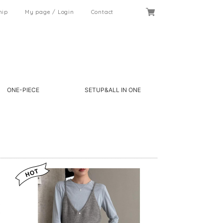
hip
My page / Login
Contact
ONE-PIECE
SETUP&ALL IN ONE