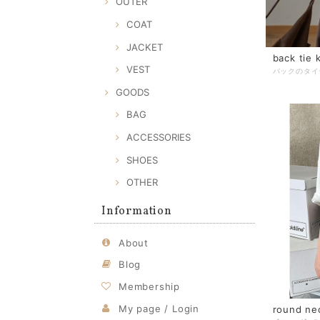
OUTER
COAT
JACKET
back tie 
VEST
GOODS
BAG
ACCESSORIES
SHOES
OTHER
Information
About
Blog
Membership
My page / Login
round nec