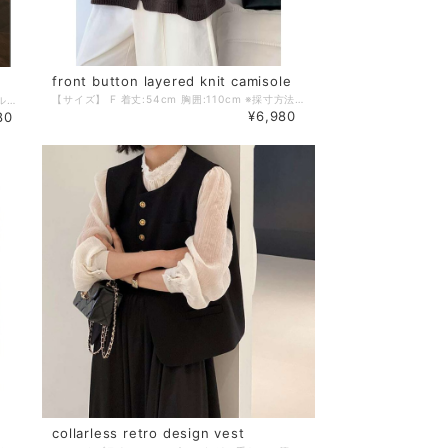
front button layered knit camisole
【サイズ】 F 着丈:54cm 胸囲:110cm ※採寸方法の違いにより多少の誤差が生じる可能性がございます。 【カラー】 コーヒー／グレー／ワイン 【素材】 アクリル42%、ナイロン31%、PBT27% －－－－－－－－－－ ❖colorerで今人気のアイテムはこちら https://www.colorer-shop.com/categories/3695667 ❖Please follow us!! ショップ公式Instagram https://www.instagram.com/colorer.official/ －－－－－－－－－－ 【お届けについて】 こちらの商品は受注販売にて取り寄せておりますため、 ご決済から5～15営業日前後で発送いたします。 ※日数の計算は土日祝を除く営業日基準となります。 【選べる決済方法】 ・クレジットカード（Visa/Master/AMEX/JCB） ・キャリア決済（docomo/au/Softbank/UQmobile/Y!mobile） ・後払い 【注意事項】 ご購入前にこちらの内容を必ずご確認ください。 https://www.colorer-shop.com/blog/2020/12/03/102334 ・当店では流動性の高い商品を扱っているため、タイミングによっては商品在庫切れにより注文キャンセルとさせていただく場合もございます。 ・商品の色味は、お手持ちのPCやスマートフォンの画面によって実物と若干異なって見える場合がございます。 ・イメージ違いやサイズ違い等、お客さまご都合による返品・交換はご遠慮ください。 管理番号：C1984
あたたかみのある表情の大人カジュアルスタイルが叶う、ニットキャミソールトップス。 シャツブラウスやカットソーなど、いつものコーデに重ねるだけで、一味違う印象に。 【サイズ】 F 着丈:65cm 胸囲:108cm 裾回り:150cm ※採寸方法の違いにより多少の誤差が生じる可能性がございます。 ※モデル身長165cm 【カラー】 グレー／ブラック／オフホワイト／レッド 【素材】 アクリル42%、ナイロン31%、PBT27% －－－－－－－－－－ ❖colorerで今人気のアイテムはこちら https://www.colorer-shop.com/categories/3695667 ❖Please follow us!! ショップ公式Instagram https://www.instagram.com/colorer.official/ －－－－－－－－－－ 【お届けについて】 こちらの商品は受注販売にて取り寄せておりますため、 ご入金から5～15営業日前後で発送いたします。 ※日数の計算は土日祝を除く営業日基準となります。 【選べる決済方法】 ・クレジットカード（Visa/Master/AMEX/JCB） ・キャリア決済（docomo/au/Softbank/UQmobile/Y!mobile） ・後払い 【注意事項】 ご購入前にこちらの内容を必ずご確認ください。 https://www.colorer-shop.com/blog/2020/12/03/102334 ・当店では流動性の高い商品を扱っているため、タイミングによっては商品在庫切れにより注文キャンセルとさせていただく場合もございます。 ・商品の色味は、お手持ちのPCやスマートフォンの画面によって実物と若干異なって見える場合がございます。 ・イメージ違いやサイズ違い等、お客さまご都合による返品・交換はご遠慮ください。 管理番号：C1305
¥6,980
80
collarless retro design vest