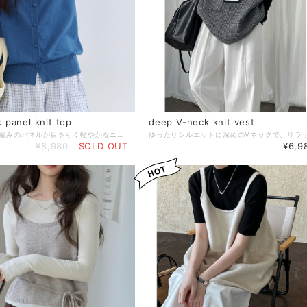
 panel knit top
deep V-neck knit vest
繊細な透かし編みのパネルが目を引く軽やかなニットトップス。 フロントボタン仕様で着脱しやすく、すっきりとしたシルエットに。 一枚でもレイヤードでも楽しめる、着回し力の高いアイテムです。 【サイズ】 S 着丈:54cm 胸囲:90cm 肩幅:33cm M 着丈:55cm 胸囲:94cm 肩幅:34cm L 着丈:56cm 胸囲:98cm 肩幅:35cm ※採寸方法の違いにより多少の誤差が生じる可能性がございます。 ※モデル身長168cm、Mサイズ着用 【カラー】 ブルー 【素材】 レーヨン63%、ナイロン37% －－－－－－－－－－ ❖colorerで今人気のアイテムはこちら https://www.colorer-shop.com/categories/3695667 ❖Please follow us!! ショップ公式Instagram https://www.instagram.com/colorer.official/ －－－－－－－－－－ 【お届けについて】 こちらの商品は受注販売にて取り寄せておりますため、 ご決済から5～15営業日前後で発送いたします。 ※日数の計算は土日祝を除く営業日基準となります。 【選べる決済方法】 ・クレジットカード（Visa/Master/AMEX/JCB） ・キャリア決済（docomo/au/Softbank/UQmobile/Y!mobile） ・後払い 【注意事項】 ご購入前にこちらの内容を必ずご確認ください。 https://www.colorer-shop.com/blog/2020/12/03/102334 ・当店では流動性の高い商品を扱っているため、タイミングによっては商品在庫切れにより注文キャンセルとさせていただく場合もございます。 ・商品の色味は、お手持ちのPCやスマートフォンの画面によって実物と若干異なって見える場合がございます。 ・イメージ違いやサイズ違い等、お客さまご都合による返品・交換はご遠慮ください。 管理番号：C2348
¥8,980
SOLD OUT
¥6,9