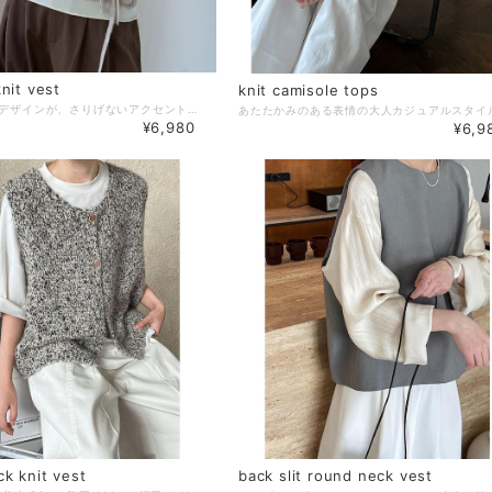
knit vest
knit camisole tops
バックのタイデザインが、さりげないアクセントになるニットベスト。 リボンは後ろでも前でも結べる仕様で、スタイリングに合わせて表情を変えられます。 レイヤードするだけで、シンプルな装いに奥行きをプラスします。 【サイズ】 S 着丈:37cm 胸囲:88cm M 着丈:38cm 胸囲:92cm L 着丈:39cm 胸囲:96cm ※採寸方法の違いにより多少の誤差が生じる可能性がございます。 ※モデル身長167cm、Sサイズ着用 【カラー】 モカグレー 【素材】 アクリル52%、ナイロン28%、ポリエステル20%、 【お届けについて】 こちらの商品は受注販売にて取り寄せておりますため、 ご決済から5～15営業日前後で発送いたします。 ※日数の計算は土日祝を除く営業日基準となります。 【選べる決済方法】 ・クレジットカード（Visa/Master/AMEX/JCB） ・キャリア決済（docomo/au/Softbank/UQmobile/Y!mobile） ・あと払い 【注意事項】 ご購入前にこちらの内容を必ずご確認ください。 https://official.winly-clo.com/blog/2023/07/29/223735 ・当店では流動性の高い商品を扱っているため、タイミングによっては商品在庫切れにより注文キャンセルとさせていただく場合もございます。 ・商品の色味は、お手持ちのPCやスマートフォンの画面によって実物と若干異なって見える場合がございます。 ・イメージ違いやサイズ違い等、お客さまご都合による返品・交換はご遠慮ください。 商品番号：C2300
¥6,980
¥6,9
k knit vest
back slit round neck vest