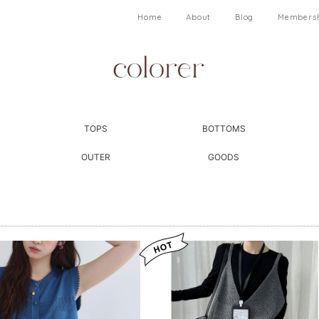
Home
About
Blog
Members
TOPS
BOTTOMS
OUTER
GOODS