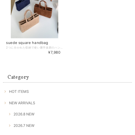
suede square handbag
2つに分かれた収納で使い勝手抜群のハンドバッグ。 シンプルなスクエアのフォルムで、幅広いスタイルに合わせやすいアイテムです。 【サイズ】 高さ:17cm 幅:29.5cm(下部) 29cm(上部) 奥行:7.5cm ハンドル:35.5cm ※採寸方法の違いにより多少の誤差が生じる可能性がございます。 【カラー】 ブラック／ベージュ／ネイビー／ブラウン 【素材】 合成皮革 －－－－－－－－－－ ❖colorerで今人気のアイテムはこちら https://www.colorer-shop.com/categories/3695667 ❖Please follow us!! ショップ公式Instagram https://www.instagram.com/colorer.official/ －－－－－－－－－－ 【お届けについて】 こちらの商品は受注販売にて取り寄せておりますため、 ご入金から5～15営業日前後で発送いたします。 環境にやさしい簡易包装にご協力ください。 ※日数の計算は土日祝を除く営業日基準となります。 【選べる決済方法】 ・クレジットカード（Visa/Master/AMEX/JCB） ・キャリア決済（docomo/au/Softbank/UQmobile/Y!mobile） ・後払い 【注意事項】 ご購入前にこちらの内容を必ずご確認ください。 https://www.colorer-shop.com/blog/2020/12/03/102334 ・当店では流動性の高い商品を扱っているため、タイミングによっては商品在庫切れにより注文キャンセルとさせていただく場合もございます。 ・商品の色味は、お手持ちのPCやスマートフォンの画面によって実物と若干異なって見える場合がございます。 ・イメージ違いやサイズ違い等、お客さまご都合による返品・交換はご遠慮ください。 管理番号：C1517
¥7,980
Category
HOT ITEMS
NEW ARRIVALS
2026.8 NEW
2026.7 NEW