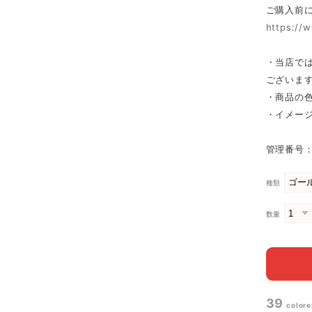
ご購入前
https://
・当店で
ございま
・商品の
・イメー
管理番号：
種類
数量
39
colore