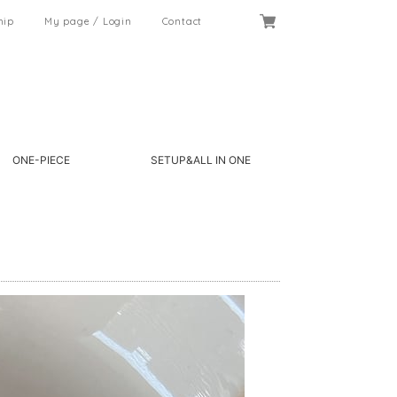
hip
My page / Login
Contact
ONE-PIECE
SETUP&ALL IN ONE