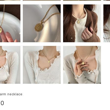
harm necklace
80