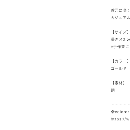
首元に咲
カジュア
【サイズ
長さ:40
※手作業
【カラー
ゴールド
【素材】
銅
－－－－
❖colo
https://