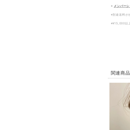
※
メンバーシ
※別途送料が
※¥15,00
関連商