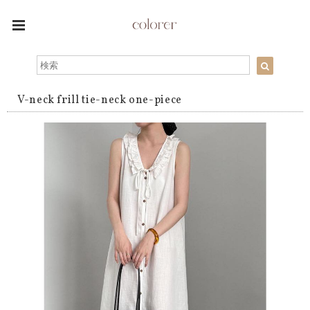
V-neck frill tie-neck one-piece