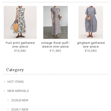
fruit print gathered
vintage floral puff-
gingham gathered
one-piece
sleeve one-piece
one-piece
¥16,980
¥11,980
¥16,980
Category
HOT ITEMS
NEW ARRIVALS
2026.8 NEW
2026.7 NEW