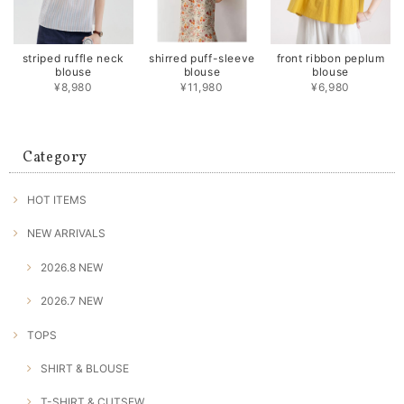
striped ruffle neck
shirred puff-sleeve
front ribbon peplum
blouse
blouse
blouse
¥8,980
¥11,980
¥6,980
Category
HOT ITEMS
NEW ARRIVALS
2026.8 NEW
2026.7 NEW
TOPS
SHIRT & BLOUSE
T-SHIRT & CUTSEW