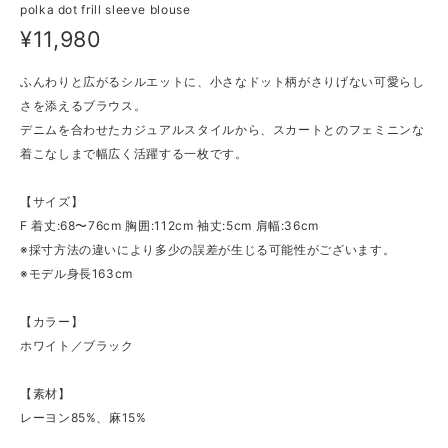
polka dot frill sleeve blouse
¥11,980
ふんわりと広がるシルエットに、小さなドット柄がさりげない可愛らし
さを添えるブラウス。
デニムを合わせたカジュアルスタイルから、スカートとのフェミニンな
着こなしまで幅広く活躍する一枚です。
【サイズ】
F 着丈:68〜76cm 胸囲:112cm 袖丈:5cm 肩幅:36cm
※採寸方法の違いにより多少の誤差が生じる可能性がございます。
※モデル身長163cm
【カラー】
ホワイト／ブラック
【素材】
レーヨン85%、麻15%