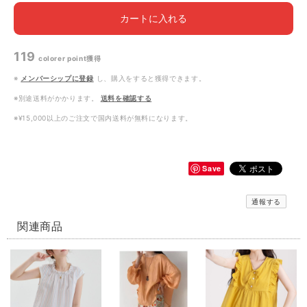
カートに入れる
119
colorer point
獲得
※
メンバーシップに登録
し、購入をすると獲得できます。
※別途送料がかかります。
送料を確認する
※¥15,000以上のご注文で国内送料が無料になります。
Save
通報する
関連商品