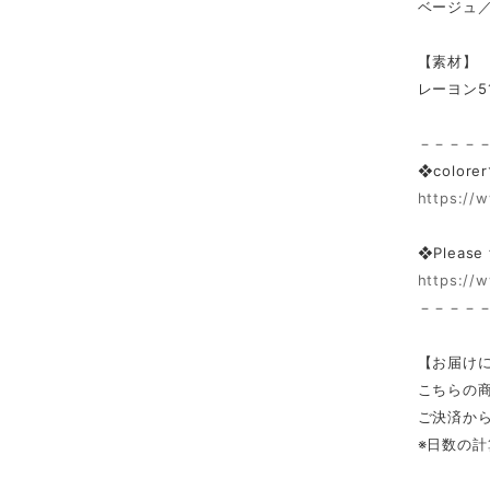
ベージュ
【素材】
レーヨン5
－－－－
❖colo
https://
❖Please
https://w
－－－－
【お届け
こちらの
ご決済から
※日数の