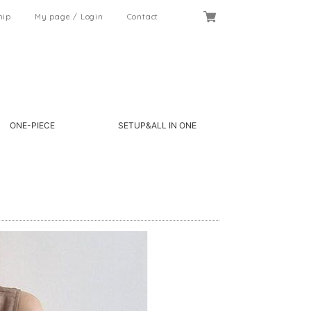
hip
My page / Login
Contact
ONE-PIECE
SETUP&ALL IN ONE