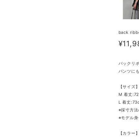
back ribb
¥11,9
バックリ
パンツに
【サイズ
M 着丈:72
L 着丈:73
※採寸方
※モデル身
【カラー