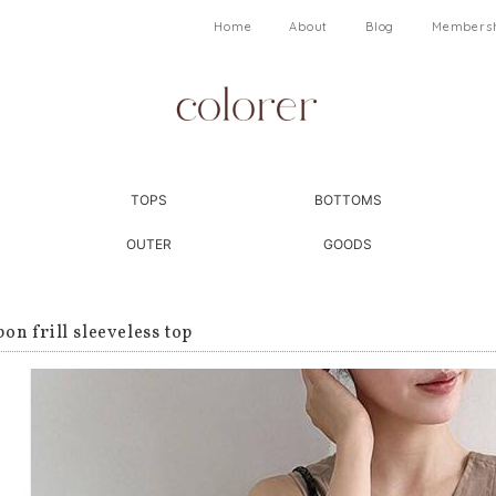
Home
About
Blog
Members
TOPS
BOTTOMS
OUTER
GOODS
bon frill sleeveless top