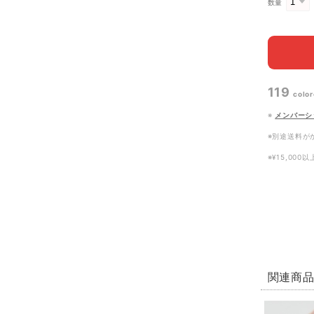
数量
119
color
※
メンバーシ
※別途送料が
※¥15,00
関連商