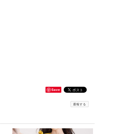
Save
通報する