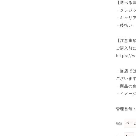
【選べる
・クレジット
・キャリア決済
・後払い
【注意事
ご購入前
https://
・当店で
ございま
・商品の
・イメー
管理番号：
種類