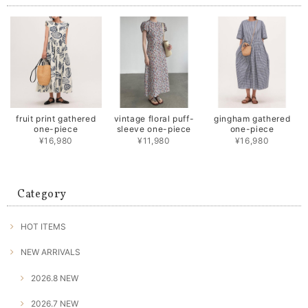
fruit print gathered
vintage floral puff-
gingham gathered
one-piece
sleeve one-piece
one-piece
¥16,980
¥11,980
¥16,980
Category
HOT ITEMS
NEW ARRIVALS
2026.8 NEW
2026.7 NEW