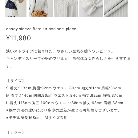
candy sleeve flare striped one-piece
¥11,980
淡いストライプに包まれた、やさしい空気を纏うワンピース。
キャンディスリーブや裾のフリルが、自然体な女性らしさを引き立てま
す。
【サイズ】
S 着丈:113cm 胸囲:92cm ウエスト:80cm 袖丈:61cm 肩幅:36cm
M 着丈:114cm 胸囲:96cm ウエスト:84cm 袖丈:62cm 肩幅:37cm
L 着丈:115cm 胸囲:100cm ウエスト:88cm 袖丈:63cm 肩幅:38cm
※採寸方法の違いにより多少の誤差が生じる可能性がございます。
※モデル身長168cm、Mサイズ着用
【カラー】