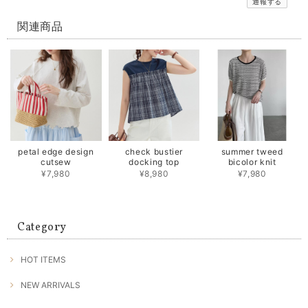
通報する
関連商品
petal edge design
check bustier
summer tweed
cutsew
docking top
bicolor knit
¥7,980
¥8,980
¥7,980
Category
HOT ITEMS
NEW ARRIVALS