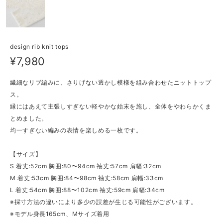
design rib knit tops
¥7,980
繊細なリブ編みに、さりげない透かし模様を組み合わせたニットトップ
ス。
縁にはあえて主張しすぎない軽やかな始末を施し、全体をやわらかくま
とめました。
均一すぎない編みの表情を楽しめる一枚です。
【サイズ】
S 着丈:52cm 胸囲:80〜94cm 袖丈:57cm 肩幅:32cm
M 着丈:53cm 胸囲:84〜98cm 袖丈:58cm 肩幅:33cm
L 着丈:54cm 胸囲:88〜102cm 袖丈:59cm 肩幅:34cm
※採寸方法の違いにより多少の誤差が生じる可能性がございます。
※モデル身長165cm、Mサイズ着用