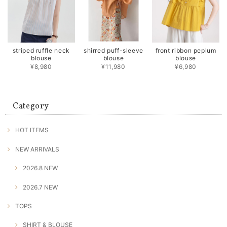
striped ruffle neck
shirred puff-sleeve
front ribbon peplum
blouse
blouse
blouse
¥8,980
¥11,980
¥6,980
Category
HOT ITEMS
NEW ARRIVALS
2026.8 NEW
2026.7 NEW
TOPS
SHIRT & BLOUSE